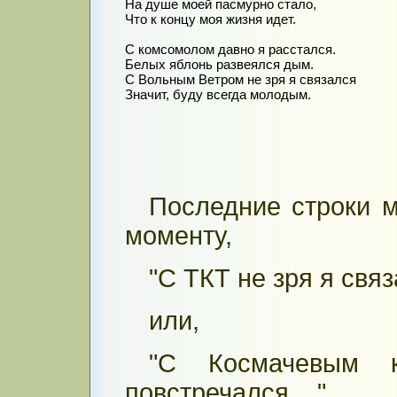
На душе моей пасмурно стало,

Что к концу моя жизня идет.

С комсомолом давно я расстался.

Белых яблонь развеялся дым.

С Вольным Ветром не зря я связался

Значит, буду всегда молодым.
Последние строки м
моменту,
"С ТКТ не зря я связа
или,
"С Космачевым 
повстречался....",