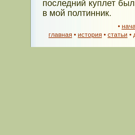
последний куплет был
в мой полтинник.
•
нач
главная
•
история
•
статьи
•