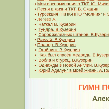
•
Мои воспоминания о ТКТ. Ю. Мячи
•
Песня в жизни ТКТ. В. Скадин
•
Турсекция ПКПК-НПО "Молния" и Э
•
Легезо А.
•
Чаткал В. Кузерин
•
Тундра. В.Кузерин
•
Сорок железных штанов. В.Кузери
•
Рамзай. В.Кузерин
•
Планер. В.Кузерин
•
Огайнинг. В.Кузерин
•
Как был спасён медведь. В.Кузер
•
Вобла и огурец. В.Кузерин
•
Однажды в Новой Англии. В.Кузе
•
Юрий Аделунг в моей жизни. А.То
ГИМН П
Алек