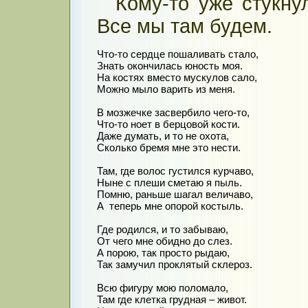
Кому-то уже стукнул
Все мы там будем.
Что-то сердце пошаливать стало,

Знать окончилась юность моя.

На костях вместо мускулов сало,

Можно мыло варить из меня.

В мозжечке засвербило чего-то,

Что-то ноет в берцовой кости.

Даже думать, и то не охота,

Сколько бремя мне это нести.

Там, где волос густился курчаво,

Ныне с плеши сметаю я пыль.

Помню, раньше шагал величаво,

А  теперь мне опорой костыль.

Где родился, и то забываю,

От чего мне обидно до слез.

А порою, так просто рыдаю,

Так замучил проклятый склероз.

Всю фигуру мою поломало,

Там где клетка грудная – живот.
