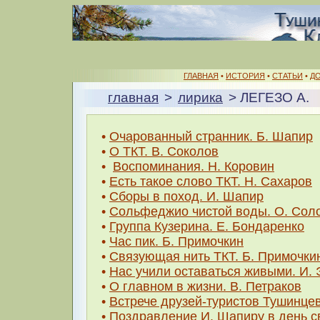
ГЛАВНАЯ
•
ИСТОРИЯ
•
СТАТЬИ
•
Д
главная
>
лирика
> ЛЕГЕЗО А.
•
Очарованный странник. Б. Шапир
•
О ТКТ. В. Соколов
•
Воспоминания. Н. Коровин
•
Есть такое слово ТКТ. Н. Сахаров
•
Сборы в поход. И. Шапир
•
Сольфеджио чистой воды. О. Сол
•
Группа Кузерина. Е. Бондаренко
•
Час пик. Б. Примочкин
•
Связующая нить ТКТ. Б. Примочки
•
Нас учили оставаться живыми. И.
•
О главном в жизни. В. Петраков
•
Встрече друзей-туристов Тушинце
•
Поздравление И. Шапиру в день с