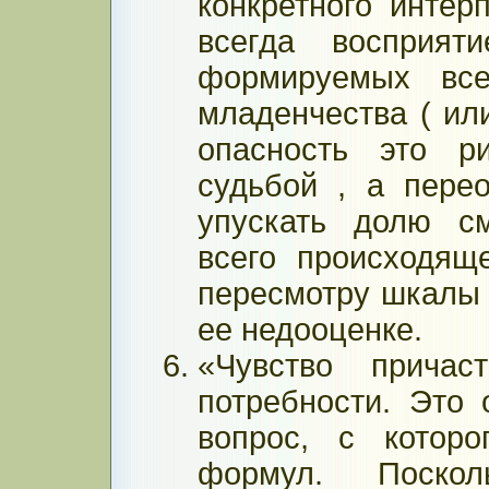
конкретного интер
всегда восприят
формируемых вс
младенчества ( ил
опасность это р
судьбой , а перео
упускать долю с
всего происходяще
пересмотру шкалы 
ее недооценке.
«Чувство причаст
потребности. Это 
вопрос, с которо
формул. Поскол