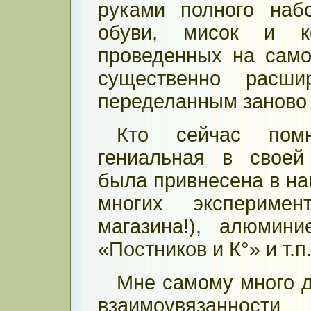
руками полного наб
обуви, мисок и к
проведенных на сам
существенно расши
переделанным заново
Кто сейчас помн
гениальная в своей
была привнесена в н
многих эксперимен
магазина!), алюмин
«Постников и К°» и т.п.
Мне самому много д
взаимоувязанно