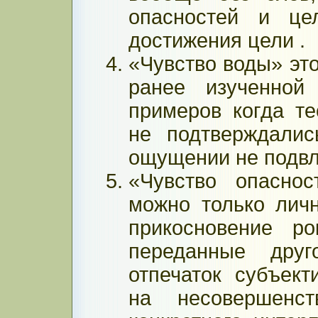
опасностей и це
достижения цели .
«Чувство воды» это
ранее изученной
примеров когда те
не подтверждали
ощущении не подвл
«Чувство опаснос
можно только лич
прикосновение р
переданные друг
отпечаток субъект
на несовершенс