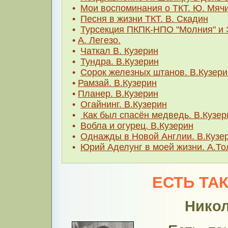
•
Мои воспоминания о ТКТ. Ю. Мяч
•
Песня в жизни ТКТ. В. Скадин
•
Турсекция ПКПК-НПО "Молния" и 
•
А. Легезо.
•
Чаткал В. Кузерин
•
Тундра. В.Кузерин
•
Сорок железных штанов. В.Кузери
•
Рамзай. В.Кузерин
•
Планер. В.Кузерин
•
Огайнинг. В.Кузерин
•
Как был спасён медведь. В.Кузер
•
Вобла и огурец. В.Кузерин
•
Однажды в Новой Англии. В.Кузе
•
Юрий Аделунг в моей жизни. А.То
ЕСТЬ ТА
Никол