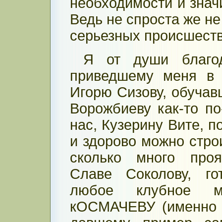
необходимости и знач
Ведь не спроста же не
серьезных происшестви
Я от души благод
приведшему меня в 
Игорю Сизову, обучав
Ворожбиеву как-то п
нас, Кузерину Вите, п
и здорово можно стро
сколько много проя
Славе Соколову, го
любое клубное ме
кОСМАЧЕВУ (именно т