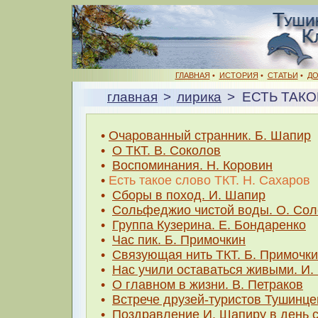
ГЛАВНАЯ
•
ИСТОРИЯ
•
СТАТЬИ
•
Д
главная
>
лирика
> ЕСТЬ ТАКО
•
Очарованный странник. Б. Шапир
•
О ТКТ. В. Соколов
•
Воспоминания. Н. Коровин
•
Есть такое слово ТКТ. Н. Сахаров
•
Сборы в поход. И. Шапир
•
Сольфеджио чистой воды. О. Со
•
Группа Кузерина. Е. Бондаренко
•
Час пик. Б. Примочкин
•
Связующая нить ТКТ. Б. Примочк
•
Нас учили оставаться живыми. И
•
О главном в жизни. В. Петраков
•
Встрече друзей-туристов Тушинце
•
Поздравление И. Шапиру в день с