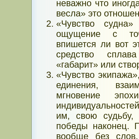
неважно что иногда
весла» это отношен
«Чувство судна»
ощущение с точ
впишется ли вот э
средство сплав
«габарит» или ство
«Чувство экипажа»,
единения, вза
мгновение эп
индивидуальностей
им, свою судьбу,
победы наконец. 
вообще без слов,