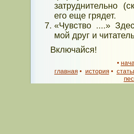
затруднительно (с
его еще грядет.
«Чувство ....» Зд
мой друг и читатель
Включайся!
•
нач
главная
•
история
•
стать
пе